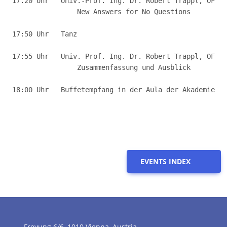
17.20 Uhr   Univ.-Prof. Ing. Dr. Robert Trappl, OFAI:
                New Answers for No Questions

17:50 Uhr   Tanz

17:55 Uhr   Univ.-Prof. Ing. Dr. Robert Trappl, OFAI:
                Zusammenfassung und Ausblick 

18:00 Uhr   Buffetempfang in der Aula der Akademie

EVENTS INDEX
Freyung 6/6, 1010 Vienna, Austria