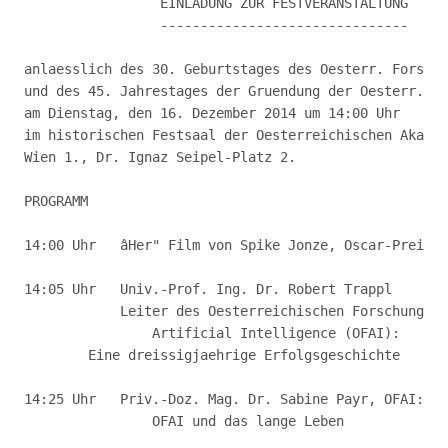
                 EINLADUNG ZUR FESTVERANSTALTUNG

                 -------------------------------

anlaesslich des 30. Geburtstages des Oesterr. Forschu
und des 45. Jahrestages der Gruendung der Oesterr. St
am Dienstag, den 16. Dezember 2014 um 14:00 Uhr

im historischen Festsaal der Oesterreichischen Akadem
Wien 1., Dr. Ignaz Seipel-Platz 2.

PROGRAMM 

14:00 Uhr   âHer" Film von Spike Jonze, Oscar-Preistr
14:05 Uhr   Univ.-Prof. Ing. Dr. Robert Trappl

            Leiter des Oesterreichischen Forschungsin
                Artificial Intelligence (OFAI):

        Eine dreissigjaehrige Erfolgsgeschichte

14:25 Uhr   Priv.-Doz. Mag. Dr. Sabine Payr, OFAI: 

                OFAI und das lange Leben
